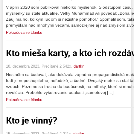
V apríli 2020 som publikoval niekoľko myšlienok. S odstupom času, 
myšlienky sú stále aktuálne. Veľký Muhammad Ali povedal: „Boha n
Zaujíma ho, koľkým ľuďom si nezištne pomohol.“ Spomalil som, tak
premýšľam nad mnohými vecami, samozrejme aj nad zmyslom života
Pokračovanie článku
Kto mieša karty, a kto ich rozdá
18. decembra 2023, Prečítané 2 542x,
dartkn
Nestačím sa čudovať, ako dokázala západná propagandistická maši
ľudí je nepochopiteľné, neľudské, a čudné. Dvojaký meter sa stal t
vzduch. Pozrime sa trocha do budúcnosti, na míľniky, ktoré si mn
revolúcia. Prebehlo vyšetrovanie udalostí „sametovej […]
Pokračovanie článku
Kto je vinný?
15. decembra 2023, Prečítané 2 211x,
dartkn