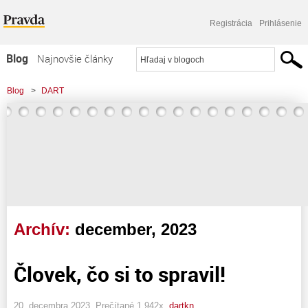
Registrácia
Prihlásenie
Blog
Najnovšie články
Najčítanejšie články
Blog
>
DART
Najkomentovanejšie články
Zoznam blogov
Komerčné blogy
Archív:
december, 2023
Človek, čo si to spravil!
20. decembra 2023, Prečítané 1 942x,
dartkn