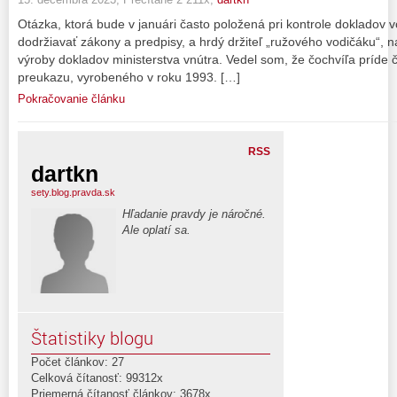
Otázka, ktorá bude v januári často položená pri kontrole dokladov 
dodržiavať zákony a predpisy, a hrdý držiteľ „ružového vodičáku“, 
výroby dokladov ministerstva vnútra. Vedel som, že čochvíľa príd
preukazu, vyrobeného v roku 1993. […]
Pokračovanie článku
RSS
dartkn
sety.blog.pravda.sk
Hľadanie pravdy je náročné.
Ale oplatí sa.
Štatistiky blogu
Počet článkov: 27
Celková čítanosť: 99312x
Priemerná čítanosť článkov: 3678x