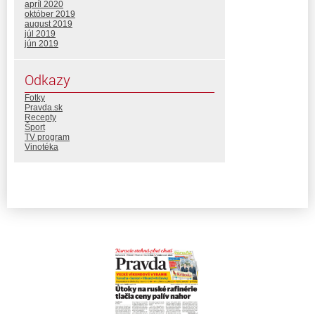
apríl 2020
október 2019
august 2019
júl 2019
jún 2019
Odkazy
Fotky
Pravda.sk
Recepty
Šport
TV program
Vinotéka