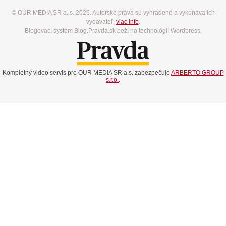
© OUR MEDIA SR a. s. 2026. Autorské práva sú vyhradené a vykonáva ich
vydavateľ,
viac info
.
Blogovací systém Blog.Pravda.sk beží na technológií Wordpress.
Kompletný video servis pre OUR MEDIA SR a.s. zabezpečuje
ARBERTO GROUP
s.r.o.
.