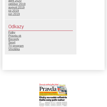
apríl 2020
október 2019
august 2019
júl 2019
jún 2019
Odkazy
Fotky
Pravda.sk
Recepty
Šport
TV program
Vinotéka