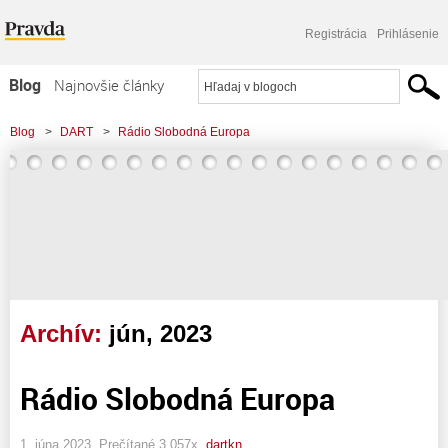
Registrácia
Prihlásenie
Blog
Najnovšie články
Najčítanejšie články
Blog
>
DART
>
Rádio Slobodná Europa
Najkomentovanejšie články
Zoznam blogov
Komerčné blogy
Archív:
jún, 2023
Rádio Slobodná Europa
1. júna 2023, Prečítané 3 057x,
dartkn