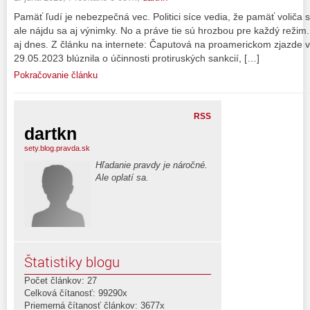
Pamäť ľudí je nebezpečná vec. Politici síce vedia, že pamäť voliča
ale nájdu sa aj výnimky. No a práve tie sú hrozbou pre každý režim. B
aj dnes. Z článku na internete: Čaputová na proamerickom zjazde 
29.05.2023 blúznila o účinnosti protiruských sankcií, […]
Pokračovanie článku
RSS
dartkn
sety.blog.pravda.sk
Hľadanie pravdy je náročné.
Ale oplatí sa.
Štatistiky blogu
Počet článkov: 27
Celková čítanosť: 99290x
Priemerná čítanosť článkov: 3677x