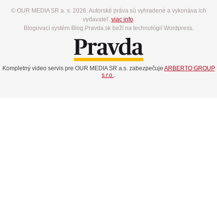
© OUR MEDIA SR a. s. 2026. Autorské práva sú vyhradené a vykonáva ich
vydavateľ,
viac info
.
Blogovací systém Blog.Pravda.sk beží na technológií Wordpress.
Kompletný video servis pre OUR MEDIA SR a.s. zabezpečuje
ARBERTO GROUP
s.r.o.
.